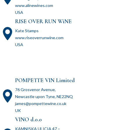
www.alinewines.com
USA
RISE OVER RUN WiNE
Kate Stamps
www.riseoverrunwine.com
USA
POMPETTE VIN Limited
76 Grosvenor Avenue,
Newcastle upon Tyne, NE22NQ
james@pompettewine.co.uk
UK
VINO d.o.o
KAMNISKA ULICIA 47 –