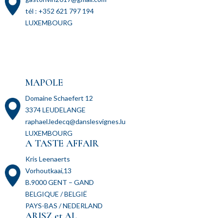
tél : +352 621 797 194
LUXEMBOURG
MAPOLE
Domaine Schaefert 12
3374 LEUDELANGE
raphael.ledecq@danslesvignes.lu
LUXEMBOURG
A TASTE AFFAIR
Kris Leenaerts
Vorhoutkaai,13
B.9000 GENT – GAND
BELGIQUE / BELGIË
PAYS-BAS / NEDERLAND
ARISZ et AL