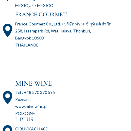
MEXIQUE / MEXICO
FRANCE GOURMET
France Gourmet Co., Ltd. / บริษัท ฟรานซ์ กุร์เมต์ จำกัด
258, Issaraparb Rd, Wat Kalaya, Thonburi,
Bangkok 10600
THAÏLANDE
MINE WINE
Tél : +48 570 370 595
Poznan
www.minewine.pl
POLOGNE
L PLUS
CIBUKKACH 403