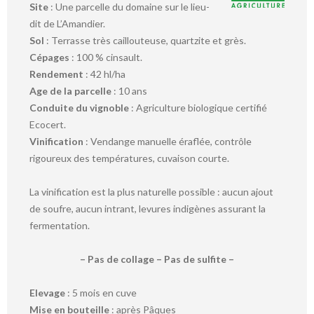
Site
: Une parcelle du domaine sur le lieu-
dit de L’Amandier.
Sol
: Terrasse très caillouteuse, quartzite et grès.
Cépages
: 100 % cinsault.
Rendement
: 42 hl/ha
Age de la parcelle
: 10 ans
Conduite du vignoble
: Agriculture biologique certifié
Ecocert.
Vinification
: Vendange manuelle éraflée, contrôle
rigoureux des températures, cuvaison courte.
La vinification est la plus naturelle possible : aucun ajout
de soufre, aucun intrant, levures indigènes assurant la
fermentation.
– Pas de collage – Pas de sulfite –
Elevage
: 5 mois en cuve
Mise en bouteille
: après Pâques