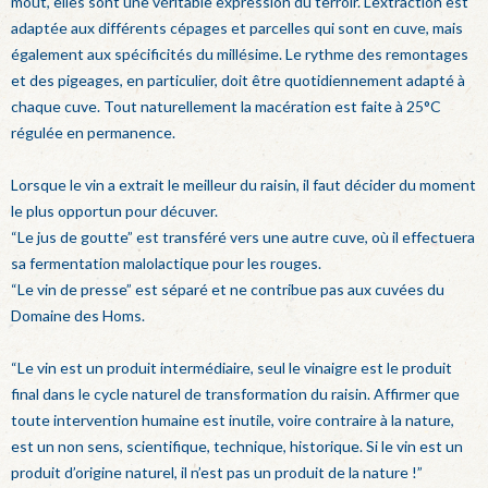
moût, elles sont une véritable expression du terroir. L’extraction est
adaptée aux différents cépages et parcelles qui sont en cuve, mais
également aux spécificités du millésime. Le rythme des remontages
et des pigeages, en particulier, doit être quotidiennement adapté à
chaque cuve. Tout naturellement la macération est faite à 25°C
régulée en permanence.
Lorsque le vin a extrait le meilleur du raisin, il faut décider du moment
le plus opportun pour décuver.
“Le jus de goutte” est transféré vers une autre cuve, où il effectuera
sa fermentation malolactique pour les rouges.
“Le vin de presse” est séparé et ne contribue pas aux cuvées du
Domaine des Homs.
“Le vin est un produit intermédiaire, seul le vinaigre est le produit
final dans le cycle naturel de transformation du raisin. Affirmer que
toute intervention humaine est inutile, voire contraire à la nature,
est un non sens, scientifique, technique, historique. Si le vin est un
produit d’origine naturel, il n’est pas un produit de la nature !”