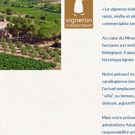
« Le vigneron indé
raisin, vinifie et
commercialise ses
Au cœur du Minerv
hectares est enti
biologique. Il app
historique lignée
Notre présent est 
carolingienne (entr
l’actuel emplacem
“
villa
“, ou fermes
dobrum, aujourd’
Mais notre présen
générations futur
responsabilité en