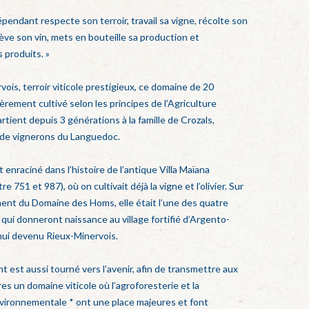
pendant respecte son terroir, travail sa vigne, récolte son
 élève son vin, mets en bouteille sa production et
 produits. »
ois, terroir viticole prestigieux, ce domaine de 20
èrement cultivé selon les principes de l’Agriculture
artient depuis 3 générations à la famille de Crozals,
 de vignerons du Languedoc.
enraciné dans l’histoire de l’antique Villa Maïana
e 751 et 987), où on cultivait déjà la vigne et l’olivier. Sur
ent du Domaine des Homs, elle était l’une des quatre
, qui donneront naissance au village fortifié d’Argento-
hui devenu Rieux-Minervois.
t est aussi tourné vers l’avenir, afin de transmettre aux
es un domaine viticole où l’agroforesterie et la
vironnementale * ont une place majeures et font