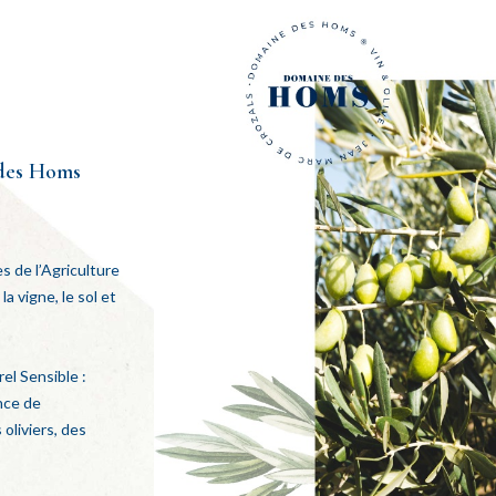
 des Homs
es de l’Agriculture
a vigne, le sol et
l Sensible :
nce de
oliviers, des