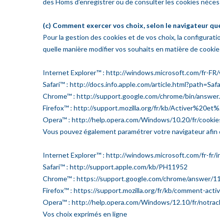
des Homs d’enregistrer ou de consulter les cookies néces
(c) Comment exercer vos choix, selon le navigateur que
Pour la gestion des cookies et de vos choix, la configurat
quelle manière modifier vos souhaits en matière de cookies
Internet Explorer™ : http://windows.microsoft.com/fr-FR
Safari™ : http://docs.info.apple.com/article.html?path=Safa
Chrome™ : http://support.google.com/chrome/bin/answe
Firefox™ : http://support.mozilla.org/fr/kb/Activer%
Opera™ : http://help.opera.com/Windows/10.20/fr/cookie
Vous pouvez également paramétrer votre navigateur afin qu
Internet Explorer™ : http://windows.microsoft.com/fr-fr/
Safari™ : http://support.apple.com/kb/PH11952
Chrome™ : https://support.google.com/chrome/answer/1
Firefox™ : https://support.mozilla.org/fr/kb/comment-acti
Opera™ : http://help.opera.com/Windows/12.10/fr/notrac
Vos choix exprimés en ligne