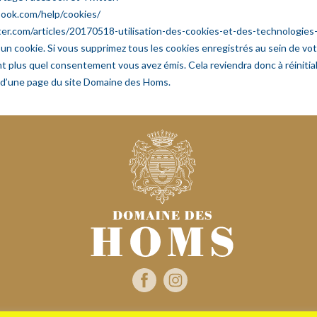
book.com/help/cookies/
ter.com/articles/20170518-utilisation-des-cookies-et-des-technologies-s
 un cookie. Si vous supprimez tous les cookies enregistrés au sein de vo
 plus quel consentement vous avez émis. Cela reviendra donc à réinitia
t d’une page du site Domaine des Homs.