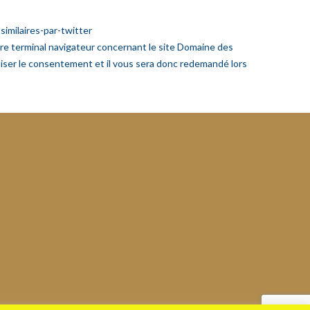
imilaires-par-twitter
tre terminal navigateur concernant le site Domaine des
liser le consentement et il vous sera donc redemandé lors