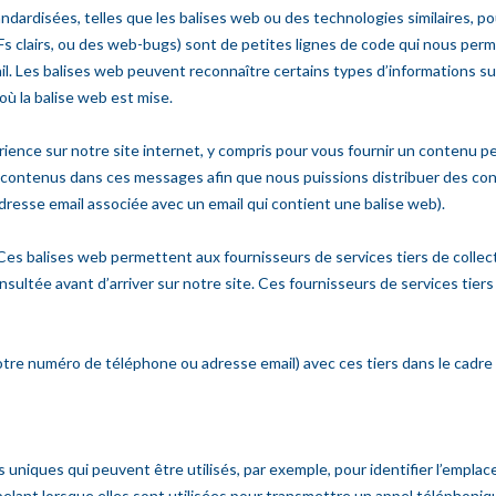
ardisées, telles que les balises web ou des technologies similaires, pou
Fs clairs, ou des web-bugs) sont de petites lignes de code qui nous per
. Les balises web peuvent reconnaître certains types d’informations sur 
où la balise web est mise.
érience sur notre site internet, y compris pour vous fournir un contenu 
 liens contenus dans ces messages afin que nous puissions distribuer des 
dresse email associée avec un email qui contient une balise web).
es balises web permettent aux fournisseurs de services tiers de collect
ultée avant d’arriver sur notre site. Ces fournisseurs de services tiers 
e numéro de téléphone ou adresse email) avec ces tiers dans le cadre 
 uniques qui peuvent être utilisés, par exemple, pour identifier l’emplac
ppelant lorsque elles sont utilisées pour transmettre un appel téléphon