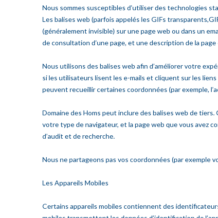
Nous sommes susceptibles d’utiliser des technologies stand
Les balises web (parfois appelés les GIFs transparents,GI
(généralement invisible) sur une page web ou dans un email
de consultation d’une page, et une description de la page 
Nous utilisons des balises web afin d’améliorer votre exp
si les utilisateurs lisent les e-mails et cliquent sur les
peuvent recueillir certaines coordonnées (par exemple, l’a
Domaine des Homs peut inclure des balises web de tiers. C
votre type de navigateur, et la page web que vous avez cons
d’audit et de recherche.
Nous ne partageons pas vos coordonnées (par exemple votr
Les Appareils Mobiles
Certains appareils mobiles contiennent des identificateurs
mobiles transmettent les données d’identification de l’a